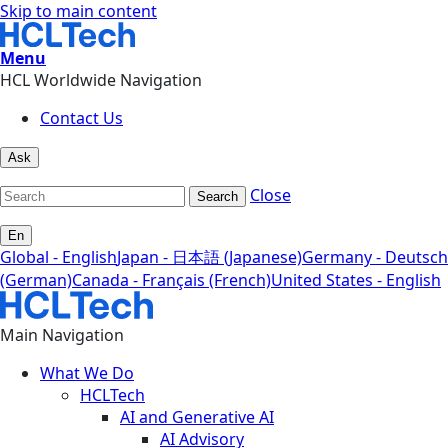
Skip to main content
Menu
HCL Worldwide Navigation
Contact Us
Ask
Close
Search
En
Global - English
Japan - 日本語 (Japanese)
Germany - Deutsch
(German)
Canada - Français (French)
United States - English
Main Navigation
What We Do
HCLTech
AI and Generative AI
AI Advisory