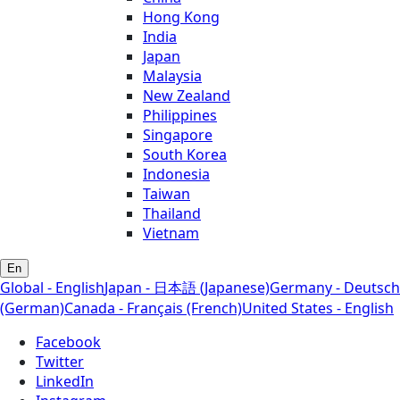
Hong Kong
India
Japan
Malaysia
New Zealand
Philippines
Singapore
South Korea
Indonesia
Taiwan
Thailand
Vietnam
En
Global - English
Japan - 日本語 (Japanese)
Germany - Deutsch
(German)
Canada - Français (French)
United States - English
Facebook
Twitter
LinkedIn