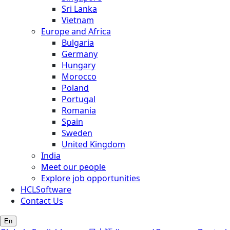
Sri Lanka
Vietnam
Europe and Africa
Bulgaria
Germany
Hungary
Morocco
Poland
Portugal
Romania
Spain
Sweden
United Kingdom
India
Meet our people
Explore job opportunities
HCLSoftware
Contact Us
En