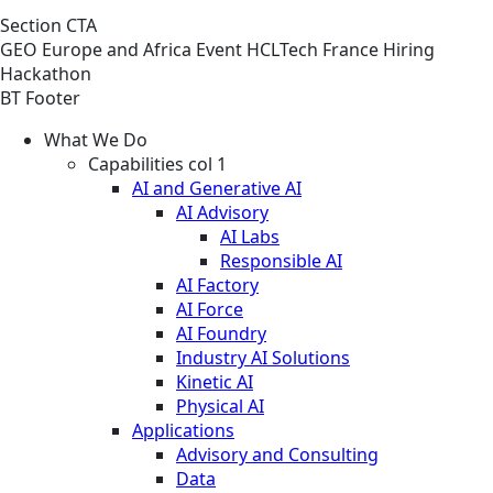
Section CTA
GEO
Europe and Africa
Event
HCLTech France Hiring
Hackathon
BT Footer
What We Do
Capabilities col 1
AI and Generative AI
AI Advisory
AI Labs
Responsible AI
AI Factory
AI Force
AI Foundry
Industry AI Solutions
Kinetic AI
Physical AI
Applications
Advisory and Consulting
Data