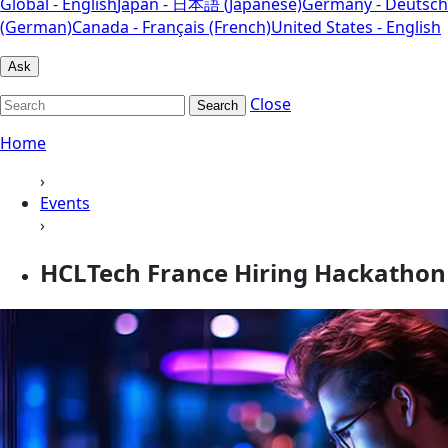
Global - English
Japan - 日本語 (Japanese)
Germany - Deutsch
(German)
Canada - Français (French)
United States - English
Ask
Close
Search
Home
›
Events
›
HCLTech France Hiring Hackathon